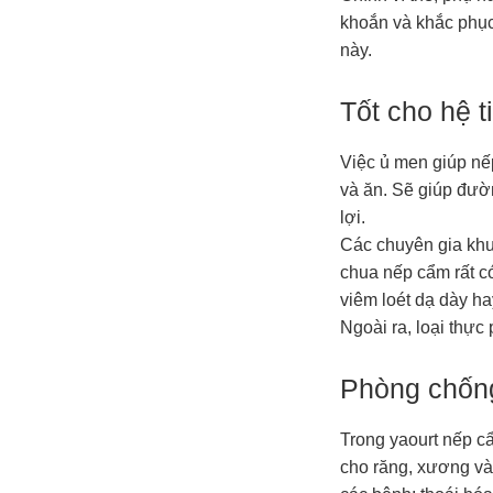
khoắn và khắc phục
này.
Tốt cho hệ t
Việc ủ men giúp nếp
và ăn. Sẽ giúp đườn
lợi.
Các chuyên gia khu
chua nếp cẩm rất có
viêm loét dạ dày h
Ngoài ra, loại thự
Phòng chốn
Trong yaourt nếp c
cho răng, xương và