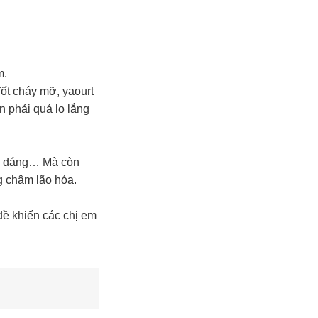
m.
ốt cháy mỡ, yaourt
 phải quá lo lắng
giữ dáng… Mà còn
g chậm lão hóa.
đề khiến các chị em