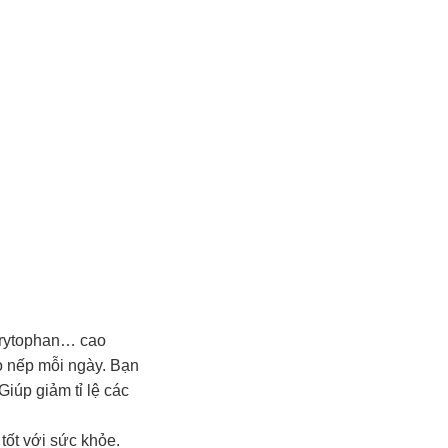
 trytophan… cao
o nếp mỗi ngày. Bạn
Giúp giảm tỉ lệ các
tốt với sức khỏe.