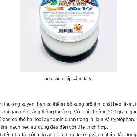
Sữa chua nếp cẩm Ba Vì
thường xuyên, bạn có thể tự bổ sung prôtêin, chất béo, lixin,
c loại gạo nếp trắng thông thường. Với chỉ khoảng 200 gram gạ
 cho cơ thể hai loại axit amin quan trọng là lixin và tryptôphan. 
tim mạch nếu sử dụng đều đặn với tỉ lệ thích hợp.
 đến như là một món ăn giàu dinh dưỡng và có nhiều tác dụng 