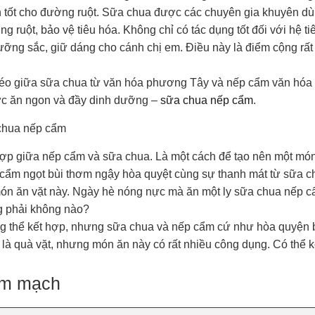
n tốt cho đường ruột. Sữa chua được các chuyên gia khuyên dù
g ruột, bảo vệ tiêu hóa. Không chỉ có tác dụng tốt đối với hệ t
ưỡng sắc, giữ dáng cho cánh chị em. Điều này là điểm cộng rất
 léo giữa sữa chua từ văn hóa phương Tây và nếp cẩm văn hó
hực ăn ngon và đầy dinh dưỡng –
sữa chua nếp cẩm
.
chua nếp cẩm
 hợp giữa nếp cẩm và sữa chua. Là một cách để tạo nên một món
cẩm ngọt bùi thơm ngậy hòa quyệt cùng sự thanh mát từ sữa 
món ăn vặt này. Ngày hè nóng nực mà ăn một ly sữa chua nếp 
ng phải không nào?
 thể kết hợp, nhưng sữa chua và nếp cẩm cứ như hòa quyện 
ù là quà vặt, nhưng món ăn này có rất nhiều công dụng. Có thể 
tim mạch