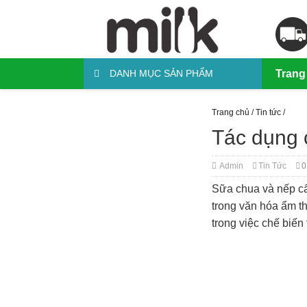
DANH MỤC SẢN PHẨM
Trang
Trang chủ
/
Tin tức
/
Tác dụng 
Admin
Tin Tức
0
Sữa chua và nếp c
trong văn hóa ẩm t
trong việc chế biế