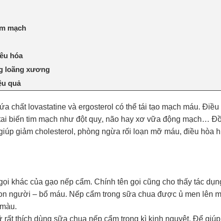
tim mạch
iêu hóa
g loãng xương
ệu quả
a chất lovastatine và ergosterol có thể tái tạo mạch máu. Điều
tai biến tim mạch như đột quỵ, não hay xơ vữa động mạch… Đồn
giúp giảm cholesterol, phòng ngừa rối loạn mỡ máu, điều hòa h
gọi khác của gạo nếp cẩm. Chính tên gọi cũng cho thấy tác dụn
con người – bổ máu. Nếp cẩm trong sữa chua được ủ men lên 
 màu.
ữ rất thích dùng sữa chua nếp cẩm trong kì kinh nguyệt. Để giú