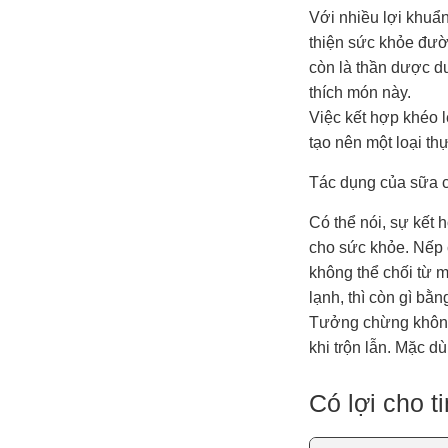
Với nhiều lợi khuẩ
thiện sức khỏe đườn
còn là thần dược d
thích món này.
Việc kết hợp khéo
tạo nên một loại t
Tác dụng của sữa 
Có thể nói, sự kết
cho sức khỏe. Nếp 
không thể chối từ 
lạnh, thì còn gì bằ
Tưởng chừng không
khi trộn lẫn. Mặc d
Có lợi cho 