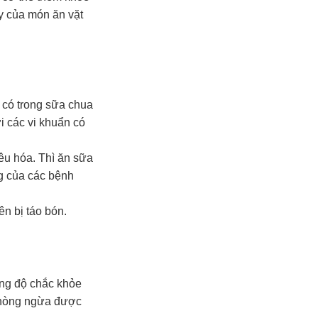
y của món ăn vặt
n có trong sữa chua
i các vi khuẩn có
êu hóa. Thì ăn sữa
ng của các bệnh
.
n bị táo bón.
ng độ chắc khỏe
 phòng ngừa được