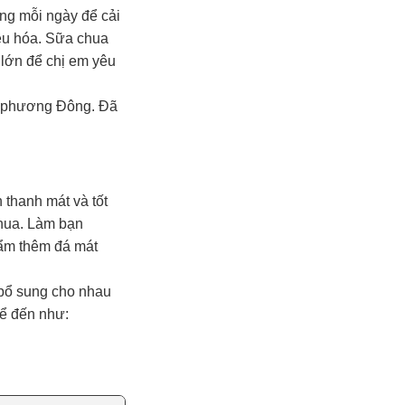
ng mỗi ngày để cải
iêu hóa. Sữa chua
 lớn để chị em yêu
a phương Đông. Đã
 thanh mát và tốt
chua. Làm bạn
cẩm thêm đá mát
bổ sung cho nhau
kể đến như: