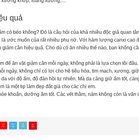
óa xương khớp, loãng xương,…
ệu quả
m có béo không? Đó là câu hỏi của khá nhiều độc giả quan tâ
 là ước muốn của rất nhiều phụ nữ. Với hàm lượng canxi cao đ
 giảm cân hiệu quả. Cho dù có ăn nhiều thế nào, bạn không cần
 để ăn vặt giảm cân mỗi ngày, không phải là lựa chọn tồi đâu.
ỗi ngày, không chỉ có lợi cho hệ tiêu hóa, tim mạch, xương, 
 da với độ ẩm, độ đàn hồi tự nhiên. Mà da càng giữ ẩm tốt, càn
 là một tip làm đẹp đắt giá cho các chị em.
khỏe khoắn, dưỡng ẩm tốt. Các vết thâm, nám không còn là vấn 