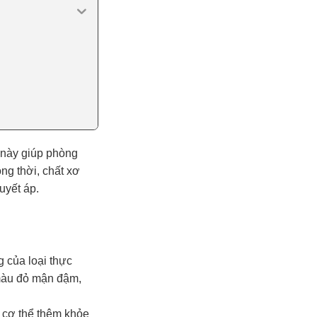
 này giúp phòng
g thời, chất xơ
uyết áp.
g của loại thực
màu đỏ mận đậm,
p cơ thể thêm khỏe