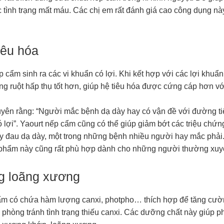
 tình trạng mất máu. Các chị em rất đánh giá cao công dụng nà
iêu hóa
 cẩm sinh ra các vi khuẩn có lợi. Khi kết hợp với các lợi khuẩ
g ruột hấp thụ tốt hơn, giúp hệ tiêu hóa được cứng cáp hơn vớ
yên rằng: “Người mắc bệnh dạ dày hay có vận đề với đường ti
 lợi”. Yaourt nếp cẩm cũng có thể giúp giảm bớt các triệu chứ
ay đau dạ dày, một trong những bệnh nhiều người hay mắc phải
c phẩm này cũng rất phù hợp dành cho những người thường xuyê
g loãng xương
ẩm có chứa hàm lượng canxi, photpho… thích hợp để tăng cườ
 phòng tránh tình trạng thiếu canxi. Các dưỡng chất này giúp