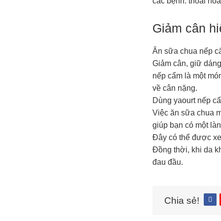
các bệnh: thoái h
Giảm cân hi
Ăn sữa chua nếp cẩ
Giảm cân, giữ dáng
nếp cẩm là một món
về cân nặng.
Dùng yaourt nếp cẩm
Việc ăn sữa chua m
giúp bạn có một làn
Đây có thể được xem
Đồng thời, khi da 
đau đầu.
Chia sẻ!